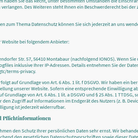
m haben Sie das Recht, unter bestimmten Umständen die Einschrän
erlangen. Des Weiteren steht Ihnen ein Beschwerderecht bei der
gen zum Thema Datenschutz können Sie sich jederzeit an uns wend
r Website bei folgendem Anbieter:
lgendorfer Str. 57, 56410 Montabaur (nachfolgend IONOS). Wenn Sie
ogfiles inklusive Ihrer IP-Adressen. Details entnehmen Sie der Da
tc/terms-privacy.
lgt auf Grundlage von Art. 6 Abs. 1 lit. f DSGVO. Wir haben ein ber
ellung unserer Website. Sofern eine entsprechende Einwilligung ab
f Grundlage von Art. 6 Abs. 1 lit. a DSGVO und § 25 Abs. 1 TTDSG, s
den Zugriff auf Informationen im Endgerät des Nutzers (z. B. Devi
igung ist jederzeit widerrufbar.
 Pflicht­informationen
nehmen den Schutz Ihrer persönlichen Daten sehr ernst. Wir behan
echend den gesetzlichen Datenschutzvorschriften sowie dieser Dat