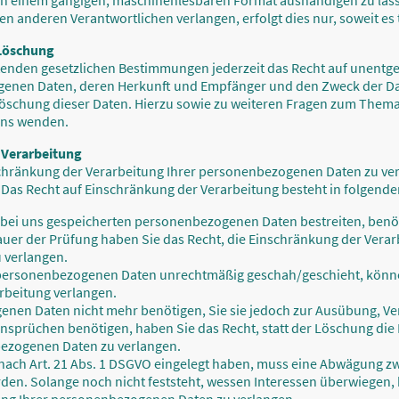
 in einem gängigen, maschinenlesbaren Format aushändigen zu lasse
n anderen Verantwortlichen verlangen, erfolgt dies nur, soweit es 
 Löschung
enden gesetzlichen Bestimmungen jederzeit das Recht auf unentgel
enen Daten, deren Herkunft und Empfänger und den Zweck der Dat
 Löschung dieser Daten. Hierzu sowie zu weiteren Fragen zum The
 uns wenden.
 Verarbeitung
schränkung der Verarbeitung Ihrer personenbezogenen Daten zu ve
 Das Recht auf Einschränkung der Verarbeitung besteht in folgenden
r bei uns gespeicherten personenbezogenen Daten bestreiten, benöt
auer der Prüfung haben Sie das Recht, die Einschränkung der Verar
 verlangen.
 personenbezogenen Daten unrechtmäßig geschah/geschieht, können
rbeitung verlangen.
nen Daten nicht mehr benötigen, Sie sie jedoch zur Ausübung, Ve
sprüchen benötigen, haben Sie das Recht, statt der Löschung die
bezogenen Daten zu verlangen.
nach Art. 21 Abs. 1 DSGVO eingelegt haben, muss eine Abwägung z
n. Solange noch nicht feststeht, wessen Interessen überwiegen, h