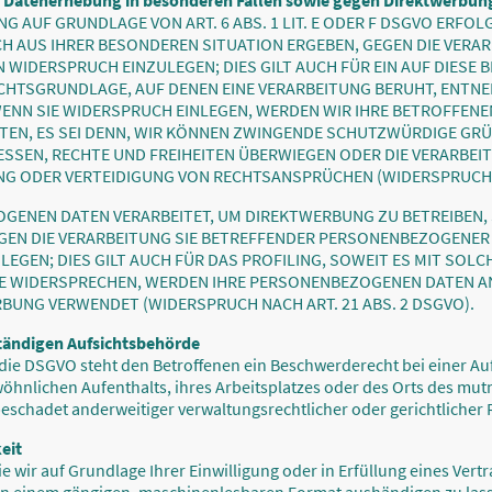
 Datenerhebung in besonderen Fällen sowie gegen Direktwerbung
 AUF GRUNDLAGE VON ART. 6 ABS. 1 LIT. E ODER F DSGVO ERFOLG
ICH AUS IHRER BESONDEREN SITUATION ERGEBEN, GEGEN DIE VERA
WIDERSPRUCH EINZULEGEN; DIES GILT AUCH FÜR EIN AUF DIESE
RECHTSGRUNDLAGE, AUF DENEN EINE VERARBEITUNG BERUHT, ENTNE
NN SIE WIDERSPRUCH EINLEGEN, WERDEN WIR IHRE BETROFFE
TEN, ES SEI DENN, WIR KÖNNEN ZWINGENDE SCHUTZWÜRDIGE GRÜ
RESSEN, RECHTE UND FREIHEITEN ÜBERWIEGEN ODER DIE VERARBEI
 ODER VERTEIDIGUNG VON RECHTSANSPRÜCHEN (WIDERSPRUCH NA
ENEN DATEN VERARBEITET, UM DIREKTWERBUNG ZU BETREIBEN, S
GEN DIE VERARBEITUNG SIE BETREFFENDER PERSONENBEZOGENER
EGEN; DIES GILT AUCH FÜR DAS PROFILING, SOWEIT ES MIT SOL
IE WIDERSPRECHEN, WERDEN IHRE PERSONENBEZOGENEN DATEN A
UNG VERWENDET (WIDERSPRUCH NACH ART. 21 ABS. 2 DSGVO).
tändigen Aufsichts­behörde
 die DSGVO steht den Betroffenen ein Beschwerderecht bei einer A
wöhnlichen Aufenthalts, ihres Arbeitsplatzes oder des Orts des mu
schadet anderweitiger verwaltungsrechtlicher oder gerichtlicher 
eit
e wir auf Grundlage Ihrer Einwilligung oder in Erfüllung eines Vert