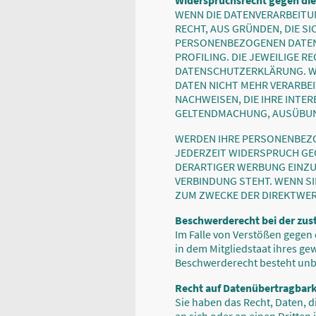
Widerspruchsrecht gegen die
WENN DIE DATENVERARBEITUNG
RECHT, AUS GRÜNDEN, DIE S
PERSONENBEZOGENEN DATEN 
PROFILING. DIE JEWEILIGE 
DATENSCHUTZERKLÄRUNG. WE
DATEN NICHT MEHR VERARBEI
NACHWEISEN, DIE IHRE INTE
GELTENDMACHUNG, AUSÜBUNG
WERDEN IHRE PERSONENBEZOG
JEDERZEIT WIDERSPRUCH GE
DERARTIGER WERBUNG EINZUL
VERBINDUNG STEHT. WENN S
ZUM ZWECKE DER DIREKTWERB
Beschwerde­recht bei der zus
Im Falle von Verstößen gegen
in dem Mitgliedstaat ihres ge
Beschwerderecht besteht unbe
Recht auf Daten­übertrag­bark
Sie haben das Recht, Daten, di