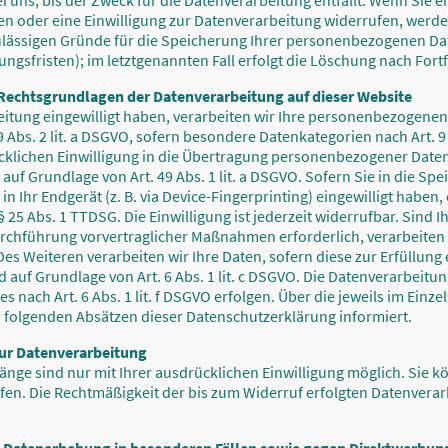
ns, bis der Zweck für die Datenverarbeitung entfällt. Wenn Sie ei
 oder eine Einwilligung zur Datenverarbeitung widerrufen, werden
zulässigen Gründe für die Speicherung Ihrer personenbezogenen Dat
gsfristen); im letztgenannten Fall erfolgt die Löschung nach Fortf
Rechtsgrundlagen der Datenverarbeitung auf dieser Website
eitung eingewilligt haben, verarbeiten wir Ihre personenbezogenen
. 9 Abs. 2 lit. a DSGVO, sofern besondere Datenkategorien nach Art. 
cklichen Einwilligung in die Übertragung personenbezogener Daten i
f Grundlage von Art. 49 Abs. 1 lit. a DSGVO. Sofern Sie in die Sp
in Ihr Endgerät (z. B. via Device-Fingerprinting) eingewilligt haben
 25 Abs. 1 TTDSG. Die Einwilligung ist jederzeit widerrufbar. Sind I
urchführung vorvertraglicher Maßnahmen erforderlich, verarbeiten 
. Des Weiteren verarbeiten wir Ihre Daten, sofern diese zur Erfüllung
nd auf Grundlage von Art. 6 Abs. 1 lit. c DSGVO. Die Datenverarbeit
s nach Art. 6 Abs. 1 lit. f DSGVO erfolgen. Über die jeweils im Einzel
 folgenden Absätzen dieser Datenschutzerklärung informiert.
zur Datenverarbeitung
nge sind nur mit Ihrer ausdrücklichen Einwilligung möglich. Sie kö
ufen. Die Rechtmäßigkeit der bis zum Widerruf erfolgten Datenvera