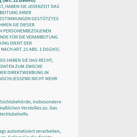
 (Art. 21 DSGVO)
T, HABEN SIE JEDERZEIT DAS
RBEITUNG IHRER
 BESTIMMUNGEN GESTÜTZTES
HMEN SIE DIESER
NEN PERSONENBEZOGENEN
NDE FÜR DIE VERARBEITUNG
TUNG DIENT DER
CH ART. 21 ABS. 1 DSGVO).
O HABEN SIE DAS RECHT,
 DATEN ZUM ZWECKE
CHER DIREKTWERBUNG IN
NSCHLIESSEND NICHT MEHR
ufsichtsbehörde, insbesondere
tmaßlichen Verstoßes zu. Das
Rechtsbehelfe.
rags automatisiert verarbeiten,